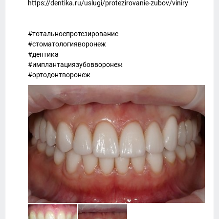
https://dentika.ru/uslugi/protezirovanie-zubov/viniry
#тотальноепротезирование
#стоматологияворонеж
#дентика
#имплантациязубовворонеж
#ортодонтворонеж