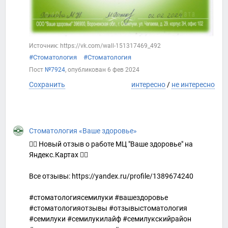
Источник: https://vk.com/wall-151317469_492
#Стоматология
#Стоматология
Пост
№7924
, опубликован
6 фев 2024
Сохранить
интересно
/
не интересно
Стоматология «Ваше здоровье»
👍🏻 Новый отзыв о работе МЦ "Ваше здоровье" на
Яндекс.Картах 👇🏻
Все отзывы: https://yandex.ru/profile/1389674240
#стоматологиясемилуки #вашездоровье
#стоматологияотзывы #отзывыстоматология
#семилуки #семилукилайф #семилукскийрайон