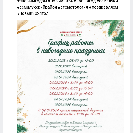
#сновымгодом #новый2024 #новыйгод #семилуки
#семилукскийрайон #стоматология #поздравляем
#новый2024год