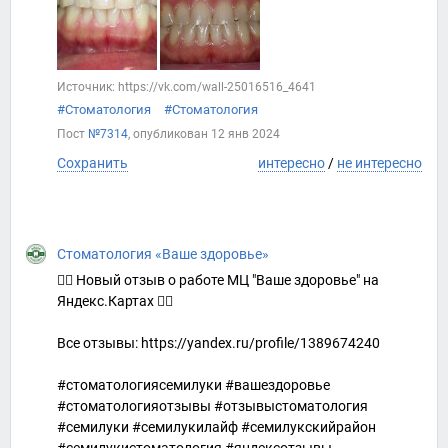
Источник: https://vk.com/wall-25016516_4641
#Стоматология
#Стоматология
Пост
№7314
, опубликован
12 янв 2024
Сохранить
интересно
/
не интересно
Стоматология «Ваше здоровье»
👍🏻 Новый отзыв о работе МЦ "Ваше здоровье" на
Яндекс.Картах 👇🏻
Все отзывы: https://yandex.ru/profile/1389674240
#стоматологиясемилуки #вашездоровье
#стоматологияотзывы #отзывыстоматология
#семилуки #семилукилайф #семилукскийрайон