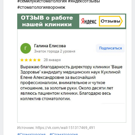
#семилукистоматология #яндексотзывы
#стоматологияворонеж
Источник: https://vk.com/wall-151317469_491
#Стоматология
#Стоматология