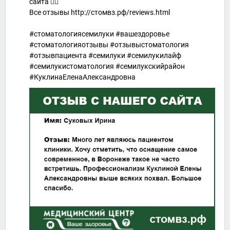
сайта 👇🏻
Все отзывы http://стомвз.рф/reviews.html
#стоматологиясемилуки #вашездоровье
#стоматологияотзывы #отзывыстоматология
#отзывпациента #семилуки #семилукилайф
#семилукистоматология #семилукскийрайон
#КуклинаЕленаАлександровна