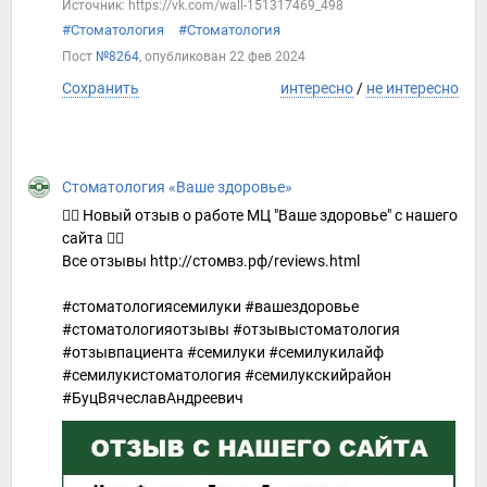
Источник: https://vk.com/wall-151317469_498
#Стоматология
#Стоматология
Пост
№8264
, опубликован
22 фев 2024
Сохранить
интересно
/
не интересно
Стоматология «Ваше здоровье»
👍🏻 Новый отзыв о работе МЦ "Ваше здоровье" с нашего
сайта 👇🏻
Все отзывы http://стомвз.рф/reviews.html
#стоматологиясемилуки #вашездоровье
#стоматологияотзывы #отзывыстоматология
#отзывпациента #семилуки #семилукилайф
#семилукистоматология #семилукскийрайон
#БуцВячеславАндреевич