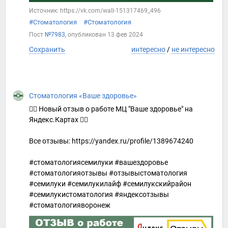
Источник: https://vk.com/wall-151317469_496
#Стоматология
#Стоматология
Пост
№7983
, опубликован
13 фев 2024
Сохранить
интересно
/
не интересно
Стоматология «Ваше здоровье»
👍🏻 Новый отзыв о работе МЦ "Ваше здоровье" на
Яндекс.Картах 👇🏻
Все отзывы: https://yandex.ru/profile/1389674240
#стоматологиясемилуки #вашездоровье
#стоматологияотзывы #отзывыстоматология
#семилуки #семилукилайф #семилукскийрайон
#семилукистоматология #яндексотзывы
#стоматологияворонеж