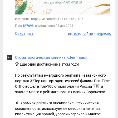
Источник: https://vk.com/wall-151317469_487
Пост
№7098
, опубликован
28 дек 2023
Сохранить
интересно
/
не интересно
Стоматологическая клиника «ДентТайм»
🏆 Ещё одно достижение в этом году!
По результатам ежегодного рейтинга независимого
портала 32Top наш ортодонтический филиал DentTime
Ortho вошел в топ-100 стоматологий России 🇷🇺 и
занял 2 место в рейтинге лучших клиник Воронежа!
🔎 В рамках рейтинга оценивались: техническая
оснащенность, используемые методики лечения,
квалификация врачей, уровень сервиса и многое