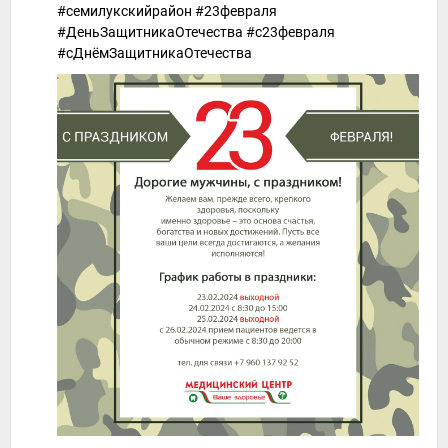
#семилукскийрайон #23февраля
#ДеньЗащитникаОтечества #c23февраля
#сДнёмЗащитникаОтечества