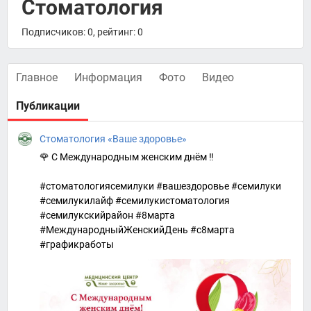
Стоматология
Подписчиков: 0, рейтинг: 0
Главное
Информация
Фото
Видео
Публикации
Стоматология «Ваше здоровье»
🌹 С Международным женским днём ‼
#стоматологиясемилуки #вашездоровье #семилуки
#семилукилайф #семилукистоматология
#семилукскийрайон #8марта
#МеждународныйЖенскийДень #c8марта
#графикработы