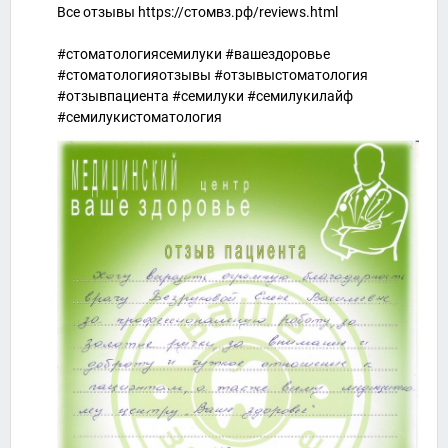
Все отзывы https://стомвз.рф/reviews.html
#стоматологиясемилуки #вашездоровье
#стоматологияотзывы #отзывыстоматология
#отзывпациента #семилуки #семилукилайф
#семилукистоматология