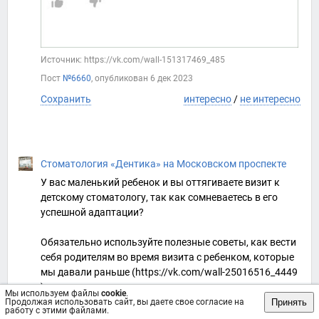
Источник: https://vk.com/wall-151317469_485
Пост
№6660
, опубликован
6 дек 2023
Сохранить
интересно
/
не интересно
Стоматология «Дентика» на Московском проспекте
У вас маленький ребенок и вы оттягиваете визит к
детскому стоматологу, так как сомневаетесь в его
успешной адаптации?
Обязательно используйте полезные советы, как вести
себя родителям во время визита с ребенком, которые
мы давали раньше (https://vk.com/wall-25016516_4449
).
Мы используем файлы
cookie
.
Принять
Продолжая использовать сайт, вы даете свое согласие на
работу с этими файлами.
И держите еще один!💫