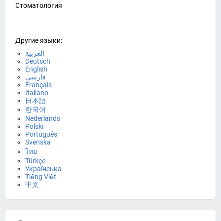
Стоматология
Другие языки:
العربية
Deutsch
English
فارسی
Français
Italiano
日本語
한국어
Nederlands
Polski
Português
Svenska
ไทย
Türkçe
Українська
Tiếng Việt
中文