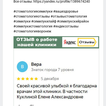
Все отзывы: https://yandex.ru/profile/1389674240
#стоматологиясемилуки #вашездоровье
#стоматологияотзывы #отзывыстоматология
#семилуки #семилукилайф #семилукскийрайон
#семилукистоматология #яндексотзывы
#стоматологияворонеж