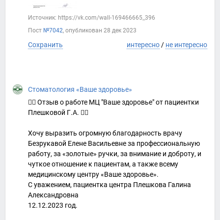
Источник: https://vk.com/wall-169466665_396
Пост
№7042
, опубликован
28 дек 2023
Сохранить
интересно
/
не интересно
Стоматология «Ваше здоровье»
👍🏻 Отзыв о работе МЦ "Ваше здоровье" от пациентки
Плешковой Г.А. 👇🏻
Хочу выразить огромную благодарность врачу
Безрукавой Елене Васильевне за профессиональную
работу, за «золотые» ручки, за внимание и доброту, и
чуткое отношение к пациентам, а также всему
медицинскому центру «Ваше здоровье».
С уважением, пациентка центра Плешкова Галина
Александровна
12.12.2023 год.