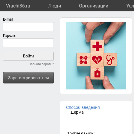
Vrachi36.ru
Люди
Организации
Усл
Забыли пароль?
Зарегистрироваться
Способ введения
Дерма
Другие языки: