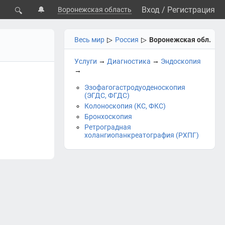
🔔
Вход
/
Регистрация
Воронежская область
🔍
Весь мир
▷
Россия
▷
Воронежская обл.
→
→
Услуги
Диагностика
Эндоскопия
→
Эзофагогастродуоденоскопия
(ЭГДС, ФГДС)
Колоноскопия (КС, ФКС)
Бронхоскопия
Ретроградная
холангиопанкреатография (РХПГ)