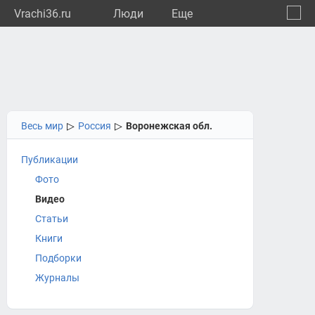
Vrachi36.ru
Люди
Eще
🔔
Ворон
🔍
Весь мир
▷
Россия
▷
Воронежская обл.
Публикации
Фото
Видео
Статьи
Книги
Подборки
Журналы