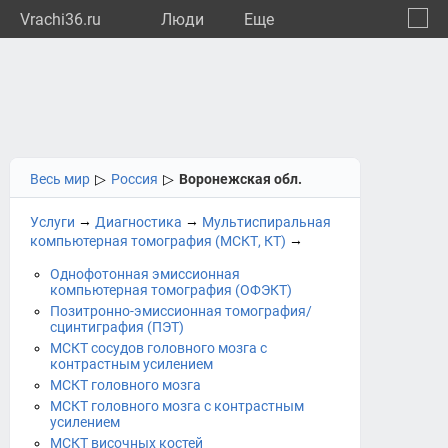
Vrachi36.ru
Люди
Eще
🔔
Ворон
🔍
Весь мир
▷
Россия
▷
Воронежская обл.
→
→
Услуги
Диагностика
Мультиспиральная
→
компьютерная томография (МСКТ, КТ)
Однофотонная эмиссионная
компьютерная томография (ОФЭКТ)
Позитронно-эмиссионная томография/
сцинтиграфия (ПЭТ)
МСКТ сосудов головного мозга с
контрастным усилением
МСКТ головного мозга
МСКТ головного мозга с контрастным
усилением
МСКТ височных костей