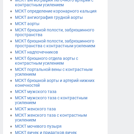
МСКТ ангиография легочного артерий с
контрастным усилением
МСКТ определение коронарного кальция
МСКТ ангиография грудной аорты
МСКТ аорты
МСКТ брюшной полости, забрюшинного
пространства
МСКТ брюшной полости, забрюшинного
пространства с контрастным усилением
МСКТ надпочечников
МСКТ брюшного отдела аорты с
контрастным усилением
МСКТ портальной вены с контрастным
усилением
МСКТ брюшной аорты и артерий нижних
конечностей
МСКТ мужского таза
МСКТ мужского таза с контрастным
усилением
МСКТ женского таза
МСКТ женского таза с контрастным
усилением
МСКТ мочевого пузыря
МСКТ яичек и придатков яичек