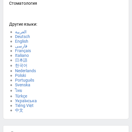
Стоматология
Другие языки:
العربية
Deutsch
English
فارسی
Français
Italiano
日本語
한국어
Nederlands
Polski
Português
Svenska
ไทย
Türkçe
Українська
Tiếng Việt
中文