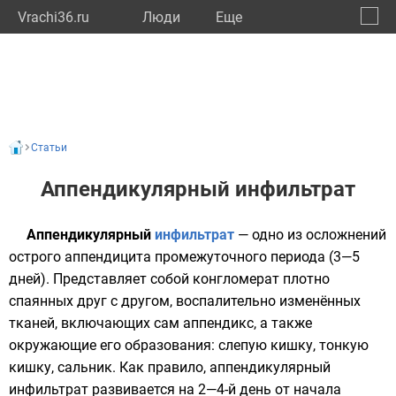
Vrachi36.ru
Люди
Eще
🔔
Ворон
🔍
Статьи
Аппендикулярный инфильтрат
Аппендикулярный
инфильтрат
— одно из осложнений
острого аппендицита промежуточного периода (3—5
дней). Представляет собой конгломерат плотно
спаянных друг с другом, воспалительно изменённых
тканей, включающих сам
аппендикс
, а также
окружающие его образования:
слепую кишку
,
тонкую
кишку
, сальник. Как правило, аппендикулярный
инфильтрат развивается на 2—4-й день от начала