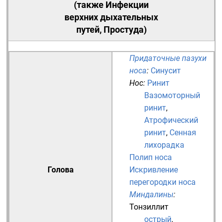
(также
Инфекции
верхних дыхательных
путей
, Простуда)
Придаточные пазухи
носа
:
Синусит
Нос
:
Ринит
Вазомоторный
ринит
,
Атрофический
ринит
,
Сенная
лихорадка
Полип носа
Голова
Искривление
перегородки носа
Миндалины
:
Тонзиллит
острый
,