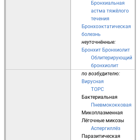
Бронхиальная
астма тяжёлого
течения
Бронхоэктатическая
болезнь
неуточнённые:
Бронхит
Бронхиолит
Облитерирующий
бронхиолит
по возбудителю:
Вирусная
ТОРС
Бактериальная
Пневмококковая
Микоплазменная
Лёгочные микозы
Аспергиллёз
Паразитическая