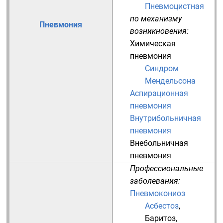
Пневмоцистная
по механизму
Пневмония
возникновения:
Химическая
пневмония
Синдром
Мендельсона
Аспирационная
пневмония
Внутрибольничная
пневмония
Внебольничная
пневмония
Профессиональные
заболевания:
Пневмокониоз
Асбестоз
,
Баритоз
,