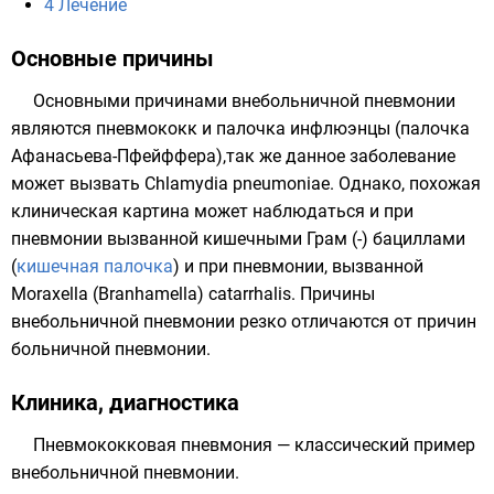
4
Лечение
Основные причины
Основными причинами внебольничной пневмонии
являются
пневмококк
и
палочка инфлюэнцы
(
палочка
Афанасьева-Пфейффера
),так же данное заболевание
может вызвать Chlamydia pneumoniae. Однако, похожая
клиническая картина может наблюдаться и при
пневмонии вызванной кишечными Грам (-) бациллами
(
кишечная палочка
) и при пневмонии, вызванной
Moraxella (Branhamella) catarrhalis. Причины
внебольничной пневмонии резко отличаются от причин
больничной пневмонии
.
Клиника, диагностика
Пневмококковая пневмония
— классический пример
внебольничной пневмонии.