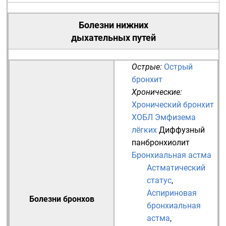
Болезни нижних
дыхательных путей
Острые:
Острый
бронхит
Хронические:
Хронический бронхит
ХОБЛ
Эмфизема
лёгких
Диффузный
панбронхиолит
Бронхиальная астма
Астматический
статус
,
Аспириновая
Болезни бронхов
бронхиальная
астма
,