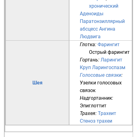
хронический
Аденоиды
Паратонзиллярный
абсцесс
Ангина
Людвига
Глотка
:
Фарингит
Острый фарингит
Гортань
:
Ларингит
Круп
Ларингоспазм
Голосовые связки
:
Шея
Узелки голосовых
связок
Надгортанник
:
Эпиглоттит
Трахея
:
Трахеит
Стеноз трахеи