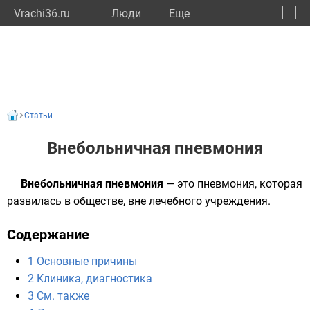
Vrachi36.ru
Люди
Eще
🔔
Ворон
🔍
Статьи
Внебольничная пневмония
Внебольничная пневмония
— это пневмония, которая
развилась в
обществе
, вне лечебного учреждения.
Содержание
1
Основные причины
2
Клиника, диагностика
3
См. также