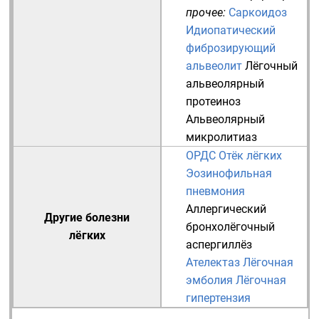
прочее:
Саркоидоз
Идиопатический
фиброзирующий
альвеолит
Лёгочный
альвеолярный
протеиноз
Альвеолярный
микролитиаз
ОРДС
Отёк лёгких
Эозинофильная
пневмония
Аллергический
Другие болезни
бронхолёгочный
лёгких
аспергиллёз
Ателектаз
Лёгочная
эмболия
Лёгочная
гипертензия