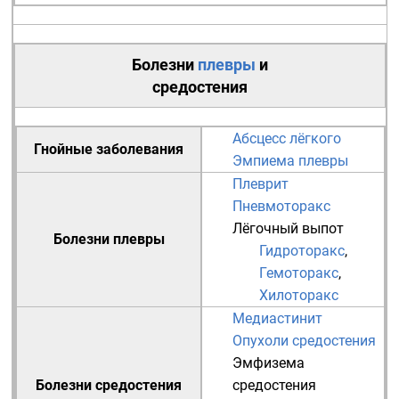
Болезни
плевры
и
средостения
Абсцесс лёгкого
Гнойные заболевания
Эмпиема плевры
Плеврит
Пневмоторакс
Лёгочный выпот
Болезни плевры
Гидроторакс
,
Гемоторакс
,
Хилоторакс
Медиастинит
Опухоли средостения
Эмфизема
Болезни средостения
средостения