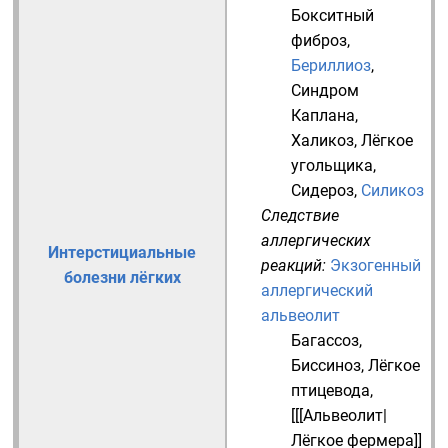
Бокситный
фиброз
,
Бериллиоз
,
Синдром
Каплана
,
Халикоз
,
Лёгкое
угольщика
,
Сидероз
,
Силикоз
Следствие
аллергических
Интерстициальные
реакций:
Экзогенный
болезни лёгких
аллергический
альвеолит
Багассоз
,
Биссиноз
,
Лёгкое
птицевода
,
[[[Альвеолит|
Лёгкое фермера]]