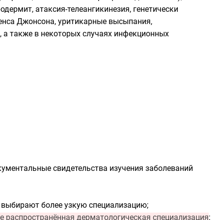
родермит, атаксия-телеангикинезия, генетически
енса Джонсона
, уритикарные высыпания,
, а также в некоторых случаях инфекционных
кументальные свидетельства изучения заболеваний
выбирают более узкую специализацию;
е распространённая дерматологическая специализация
;