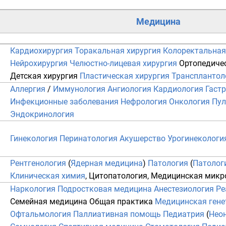
Медицина
Кардиохирургия
Торакальная хирургия
Колоректальная
Нейрохирургия
Челюстно-лицевая хирургия
Ортопедиче
Детская хирургия
Пластическая хирургия
Трансплантол
Аллергия
/
Иммунология
Ангиология
Кардиология
Гаст
Инфекционные заболевания
Нефрология
Онкология
Пул
Эндокринология
Гинекология
Перинатология
Акушерство
Урогинекологи
Рентгенология
(
Ядерная медицина
)
Патология
(
Патолог
Клиническая химия
,
Цитопатология
,
Медицинская микр
Наркология
Подростковая медицина
Анестезиология
Ре
Семейная медицина
Общая практика
Медицинская гене
Офтальмология
Паллиативная помощь
Педиатрия
(
Нео