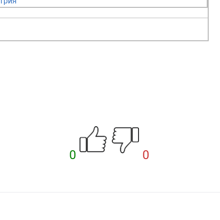
трия
0
0