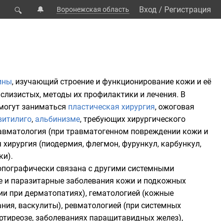
🔔
Вход
/
Регистрация
Воронежская область
🔍
ины
, изучающий строение и функционирование
кожи
и её
 слизистых, методы их
профилактики
и
лечения
. В
 могут заниматься
пластическая хирургия
, ожоговая
витилиго
,
альбинизме
, требующих хирургического
равматология (при травматогенном повреждении кожи и
хирургия (пиодермия, флегмон, фурункул, карбункул,
ки).
опографически связана с другими системными
е и паразитарные заболевания кожи и подкожных
ии при дерматопатиях), гематологией (кожные
ния, васкулиты), ревматологией (при системных
ертиреозе, заболеваниях паращитавидных желез),