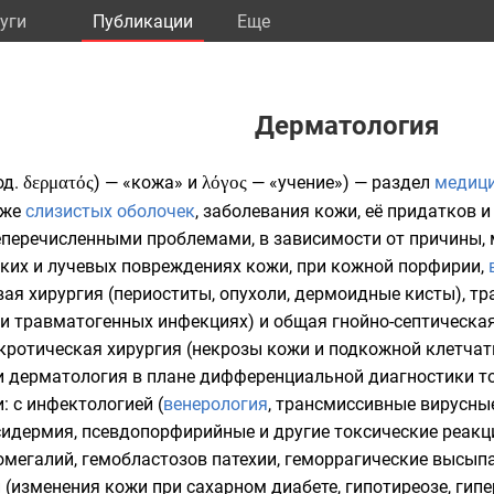
уги
Публикации
Eще
Дерматология
од.
δερματός
) — «кожа» и
λόγος
— «учение») — раздел
медиц
кже
слизистых оболочек
,
заболевания
кожи, её придатков и
перечисленными проблемами, в зависимости от причины,
ских и лучевых повреждениях кожи, при кожной порфирии,
вая хирургия (периоститы, опухоли, дермоидные кисты), т
и травматогенных инфекциях) и общая гнойно-септическая 
кротическая хирургия (некрозы кожи и подкожной клетчат
и дерматология в плане дифференциальной диагностики т
 с инфектологией (
венерология
, трансмиссивные вирусны
сидермия, псевдопорфирийные и другие токсические реакц
мегалий, гемобластозов патехии, геморрагические высыпа
 (изменения кожи при сахарном диабете, гипотиреозе, гип