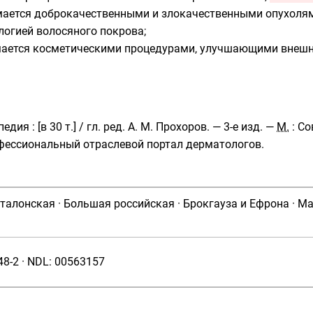
ается доброкачественными и злокачественными опухолям
логией волосяного покрова;
ается косметическими процедурами, улучшающими внешний
педия
:
[в 30 т.]
/ гл. ред.
А. М. Прохоров
. — 3-е изд. —
М.
: Со
ессиональный отраслевой портал дерматологов.
талонская
·
Большая российская
·
Брокгауза и Ефрона
·
Ма
48-2
·
NDL
:
00563157