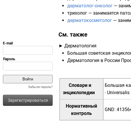
дерматолог-онколог
— заним
трихолог
— занимается пато
дерматокосметолог
— заним
См. также
►
Дерматология
Большая советская энцикло
Дерматология в России
Проф
Словари и
Большая ка
Забыли пароль?
энциклопедии
·
Universalis
Зарегистрироваться
Нормативный
GND
:
41356
контроль