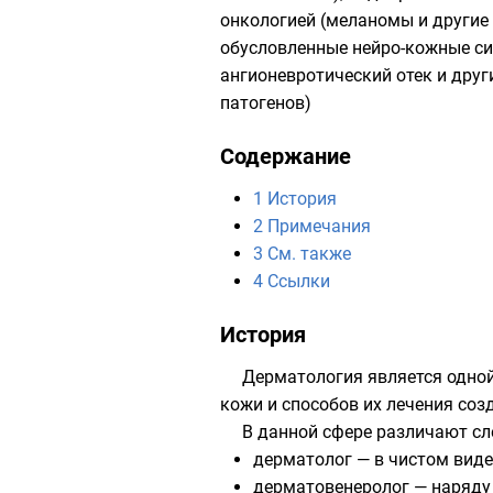
онкологией (меланомы и другие 
обусловленные нейро-кожные си
ангионевротический отек и друг
патогенов)
Содержание
1
История
2
Примечания
3
См. также
4
Ссылки
История
Дерматология является одной
кожи и способов их лечения созд
В данной сфере различают с
дерматолог — в чистом виде
дерматовенеролог
— наряду