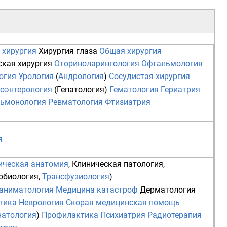
 хирургия
Хирургия глаза
Общая хирургия
ская хирургия
Оториноларингология
Офтальмология
огия
Урология
(
Андрология
)
Сосудистая хирургия
роэнтерология
(
Гепатология
)
Гематология
Гериатрия
ьмонология
Ревматология
Фтизиатрия
я
ическая анатомия
,
Клиническая патология
,
обиология
,
Трансфузиология
)
аниматология
Медицина катастроф
Дерматология
тика
Неврология
Скорая медицинская помощь
натология
)
Профилактика
Психиатрия
Радиотерапия