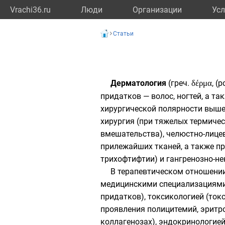
Vrachi36.ru
Люди
Организации
Усл
Статьи
Дерматология
(
греч.
δέρμα
, (
р
придатков —
волос
,
ногтей
, а та
хирургической полярности выше
хирургия (при тяжелых термиче
вмешательства), челюстно-лице
прилежайших тканей, а также пр
трихофтифтии) и гангренозно-не
В терапевтическом отношени
медицинскими специализациями:
придатков), токсикологией (ток
проявления полицитемий, эритро
коллагенозах), эндокринологией