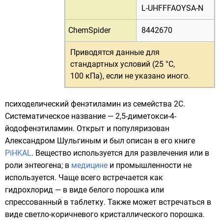
L-UHFFFAOYSA-N
ChemSpider
8442670
Приводятся данные для
стандартных условий (25 °C,
100 кПа)
, если не указано иного.
психоделический
фенэтиламин
из
семейства 2C
.
Систематическое название — 2,5-диметокси-4-
йодофенэтиламин. Открыт и популяризован
Александром Шульгиным
и был описан в его книге
PiHKAL
. Вещество используется для развлечения или в
роли
энтеогена
; в
медицине
и
промышленности
не
используется. Чаще всего встречается как
гидрохлорид
— в виде белого порошка или
спрессованный в таблетку. Также может встречаться в
виде светло-коричневого кристаллического порошка.