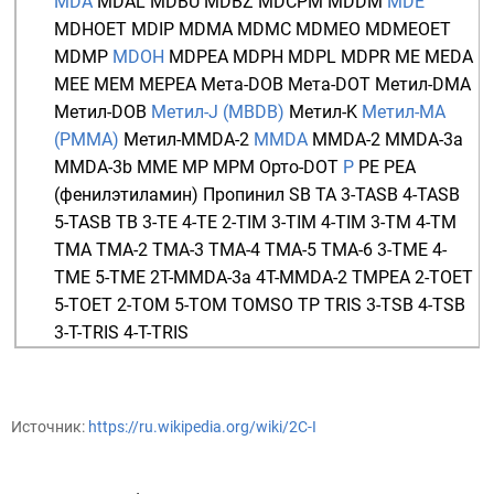
MDA
MDAL
MDBU
MDBZ
MDCPM
MDDM
MDE
MDHOET
MDIP
MDMA
MDMC
MDMEO
MDMEOET
MDMP
MDOH
MDPEA
MDPH
MDPL
MDPR
ME
MEDA
MEE
MEM
MEPEA
Мета-DOB
Мета-DOT
Метил-DMA
Метил-DOB
Метил-J (MBDB)
Метил-K
Метил-MA
(PMMA)
Метил-MMDA-2
MMDA
MMDA-2
MMDA-3a
MMDA-3b
MME
MP
MPM
Орто-DOT
P
PE
PEA
(фенилэтиламин)
Пропинил
SB
TA
3-TASB
4-TASB
5-TASB
TB
3-TE
4-TE
2-TIM
3-TIM
4-TIM
3-TM
4-TM
TMA
TMA-2
TMA-3
TMA-4
TMA-5
TMA-6
3-TME
4-
TME
5-TME
2T-MMDA-3a
4T-MMDA-2
TMPEA
2-TOET
5-TOET
2-TOM
5-TOM
TOMSO
TP
TRIS
3-TSB
4-TSB
3-T-TRIS
4-T-TRIS
Источник:
https://ru.wikipedia.org/wiki/2C-I