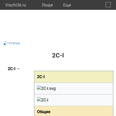
Vrachi36.ru
Люди
Eще
🔔
Ворон
🔍
Статьи
2C-I
2C-I
—
2C-I
Общие