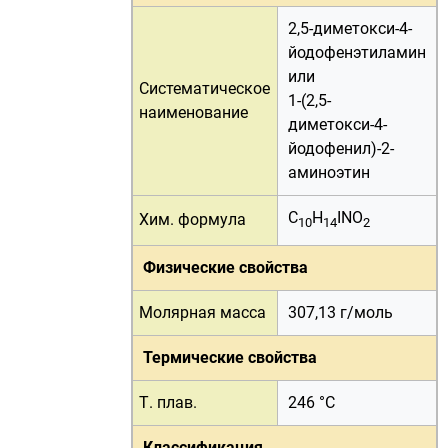
2,5-диметокси-4-
йодофенэтиламин
или
Систематическое
1-(2,5-
наименование
диметокси-4-
йодофенил)-2-
аминоэтин
C
H
INO
Хим. формула
10
14
2
Физические свойства
Молярная масса
307,13 г/
моль
Термические свойства
Т. плав.
246 °C
Классификация