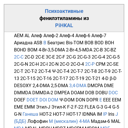
Психоактивные
фенилэтиламины
из
PiHKAL
AEM
AL
Алеф
Алеф-2
Алеф-4
Алеф-6
Алеф-7
Ариадна
ASB
B
Беатрис
Bis-TOM
BOB
BOD
BOH
BOHD
BOM
4-Br-3,5-DMA
2-Br-4,5-MDA
2C-B
3C-BZ
2C-C
2C-D
2C-E
3C-E
2C-F
2C-G
2C-G-3
2C-G-4
2C-G-5
2C-G-N
2C-H
2C-I
2C-N
2C-O
2C-O-4
2C-P
CPM
2C-SE
2C-T
2C-T-2
2C-T-4
Ψ-2C-T-4
2C-T-7
2C-T-8
2C-T-9
2C-T-
13
2C-T-15
2C-T-16
2C-T-17
2C-T-19
2C-T-21
4-D
β-D
DESOXY
2,4-DMA
2,5-DMA
3,4-DMA
DMCPA
DME
DMMDA
DMMDA-2
DMPEA
DOAM
DOB
DOBU
DOC
DOEF
DOET
DOI
DOM
Ψ-DOM
DON
DOPR
E
EEE
EEM
EME
EMM
Этил-J
Этил-K
F-2
F-22
FLEA
G-3
G-4
G-5
G-N
Ганеша
HOT-2
HOT-7
HOT-17
IDNNA
IM
IP
Iris
J
(БДБ)
Лофофин
М (мескалин)
4-MA
Мадам-6
MAL