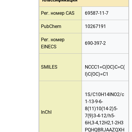
Рег. номер CAS
69587-11-7
PubChem
10267191
Рег. номер
690-397-2
EINECS
SMILES
NCCC1=C(OC)C=C(
I)C(OC)=C1
1S/C10H14INO2/c
1-13-9-6-
8(11)10(14-2)5-
InChI
7(9)3-4-12/h5-
6H,3-4,12H2,1-2H3
PQHQBRJAAZQXH