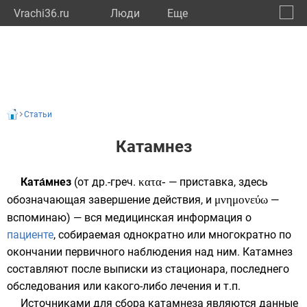
Vrachi36.ru
Люди
Eще
🔔
Ворон
🔍
Статьи
Катамнез
Ката́мнез
(от
др.-греч.
κατα-
— приставка, здесь
обозначающая завершение действия, и
μνημονεύω
—
вспоминаю) — вся медицинская информация о
пациенте
, собираемая однократно или многократно по
окончании первичного наблюдения над ним. Катамнез
составляют после выписки из
стационара
, последнего
обследования или какого-либо
лечения
и т.п.
Источниками для сбора катамнеза являются данные