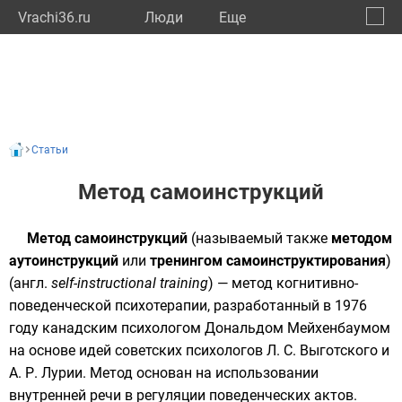
Vrachi36.ru
Люди
Eще
🔔
Ворон
🔍
Статьи
Метод самоинструкций
Метод самоинструкций
(называемый также
методом
аутоинструкций
или
тренингом самоинструктирования
)
(
англ.
self-instructional training
) — метод
когнитивно-
поведенческой психотерапии
, разработанный в 1976
году канадским психологом
Дональдом Мейхенбаумом
на основе идей советских психологов
Л. С. Выготского
и
А. Р. Лурии
. Метод основан на использовании
внутренней речи
в регуляции поведенческих актов.