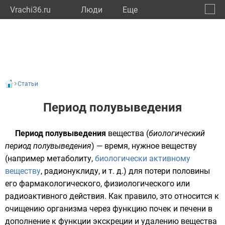
Vrachi36.ru
Люди
Eще
🔔
Ворон
🔍
Статьи
Период полувыведения
Период полувыведения
вещества (
биологический
период полувыведения
) — время, нужное веществу
(например
метаболиту
,
биологически активному
веществу
,
радионуклиду
, и т. д.) для потери половины
его фармакологического, физиологического или
радиоактивного действия. Как правило, это относится к
очищению организма через функцию почек и печени в
дополнение к функции экскреции и удалению вещества