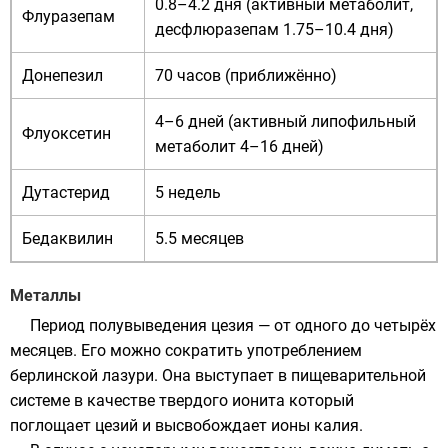
0.8–4.2 дня (активный метаболит,
Флуразепам
десфлюразепам 1.75–10.4 дня)
Донепезил
70 часов (приближённо)
4–6 дней (активный липофильный
Флуоксетин
метаболит 4–16 дней)
Дутастерид
5 недель
Бедаквилин
5.5 месяцев
Металлы
Период полувыведения
цезия
— от одного до четырёх
месяцев. Его можно сократить употреблением
берлинской лазури
. Она выступает в пищеварительной
системе в качестве твердого
ионита
который
поглощает цезий и высвобождает ионы
калия
.