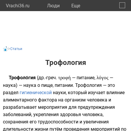
Vrachi36.ru
Люди
Eще
🔔
Ворон
🔍
Статьи
Трофология
Трофоло́гия
(
др.-греч.
τροφή
— питание,
λόγος
—
наука) — наука о пище, питании. Трофология — это
раздел
гигиенической
науки, который изучает влияние
алиментарного фактора на организм человека и
разрабатывает мероприятия для предупреждения
заболеваний, укрепления здоровья человека,
сохранения его трудоспособности и увеличения
длительности жизни путём проведения мероприятий по