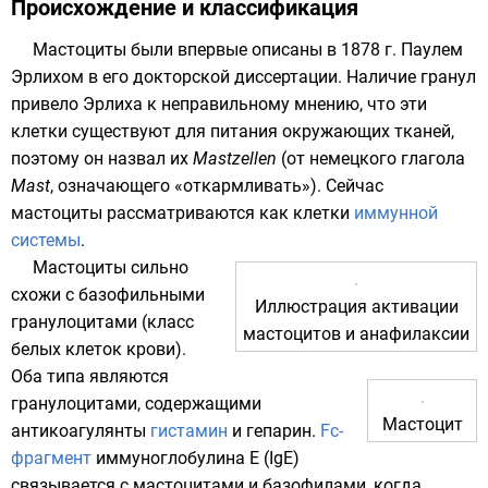
Происхождение и классификация
Мастоциты были впервые описаны в 1878 г.
Паулем
Эрлихом
в его докторской диссертации. Наличие гранул
привело
Эрлиха
к неправильному мнению, что эти
клетки существуют для питания окружающих тканей,
поэтому он назвал их
Mastzellen
(от немецкого глагола
Mast
, означающего «откармливать»). Сейчас
мастоциты рассматриваются как клетки
иммунной
системы
.
Мастоциты сильно
схожи с
базофильными
Иллюстрация активации
гранулоцитами
(класс
мастоцитов и анафилаксии
белых клеток крови).
Оба типа являются
гранулоцитами
, содержащими
Мастоцит
антикоагулянты
гистамин
и
гепарин
.
Fc-
фрагмент
иммуноглобулина Е (IgE)
связывается с мастоцитами и
базофилами
, когда