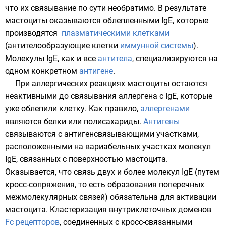
что их связывание по сути необратимо. В результате
мастоциты оказываются облепленными
IgЕ
, которые
производятся
плазматическими клетками
(антителообразующие клетки
иммунной системы
).
Молекулы
IgE
, как и все
антитела
, специализируются на
одном конкретном
антигене
.
При
аллергических реакциях
мастоциты остаются
неактивными до связывания аллергена с
IgE
, которые
уже облепили клетку. Как правило,
аллергенами
являются
белки
или
полисахариды
.
Антигены
связываются с антигенсвязывающими участками,
расположенными на вариабельных участках молекул
IgE
, связанных с поверхностью мастоцита.
Оказывается, что связь двух и более молекул
IgE
(путем
кросс-сопряжения, то есть образования поперечных
межмолекулярных связей) обязательна для активации
мастоцита. Кластеризация внутриклеточных доменов
Fc рецепторов
, соединенных с кросс-связанными