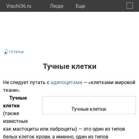
Vrachi36.ru
Люди
Eще
🔔
Ворон
🔍
Статьи
Тучные клетки
Не следует путать с
адипоцитами
— «клетками жировой
ткани».
Тучные
клетки
Тучные клетки.
(также
известные
как мастоциты или лаброциты) — это один из типов
белых клеток крови, а именно, один из типов