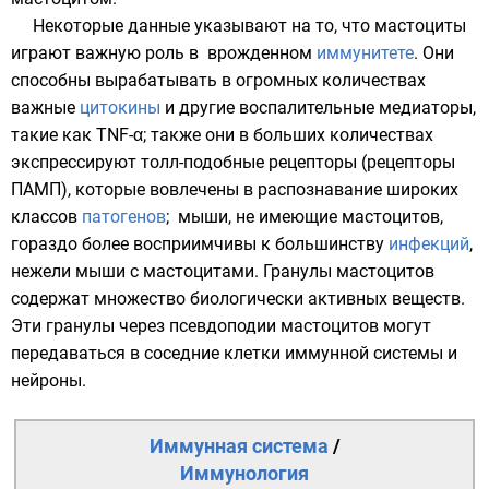
Некоторые данные указывают на то, что мастоциты
играют важную роль в врожденном
иммунитете
. Они
способны вырабатывать в огромных количествах
важные
цитокины
и другие воспалительные медиаторы,
такие как
TNF-α
; также они в больших количествах
экспрессируют
толл-подобные рецепторы
(
рецепторы
ПАМП
), которые вовлечены в распознавание широких
классов
патогенов
; мыши, не имеющие мастоцитов,
гораздо более восприимчивы к большинству
инфекций
,
нежели мыши с мастоцитами. Гранулы мастоцитов
содержат множество биологически активных веществ.
Эти гранулы через
псевдоподии
мастоцитов могут
передаваться в соседние клетки иммунной системы и
нейроны
.
Иммунная система
/
Иммунология