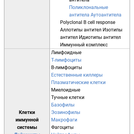
Поликлональные
антитела
Аутоантитела
Polyclonal B cell response
Аллотипы антител
Изотипы
антител
Идиотипы антител
Иммунный комплекс
Лимфоидные
T-лимфоциты
B-лимфоциты
Естественные киллеры
Плазматические клетки
Миелоидные
Тучные клетки
Базофилы
Клетки
Эозинофилы
иммунной
Макрофаги
системы
Фагоциты