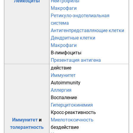
Лейкоциты
Нейтрофилы
Макрофаги
Ретикуло-эндотелиальная
система
Антигенпредставляющие клетки
Дендритные клетки
Макрофаги
B-лимфоциты
Презентация антигена
действие
Иммунитет
Autoimmunity
Аллергия
Воспаление
Гиперцитокинемия
Кросс-реактивность
Иммунитет
и
Миелотоксичность
толерантность
бездействие