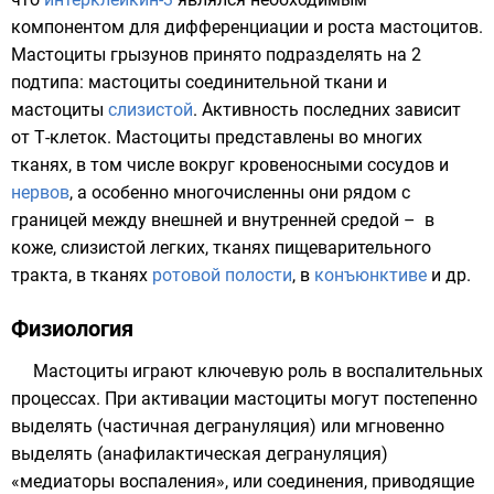
компонентом для дифференциации и роста мастоцитов.
Мастоциты грызунов принято подразделять на 2
подтипа: мастоциты
соединительной ткани
и
мастоциты
слизистой
. Активность последних зависит
от
Т-клеток
. Мастоциты представлены во многих
тканях, в том числе вокруг
кровеносными сосудов
и
нервов
, а особенно многочисленны они рядом с
границей между внешней и внутренней средой – в
коже
, слизистой
легких
, тканях
пищеварительного
тракта
, в тканях
ротовой полости
, в
конъюнктиве
и др.
Физиология
Мастоциты играют ключевую роль в
воспалительных
процессах
. При активации мастоциты могут постепенно
выделять (частичная
дегрануляция
) или мгновенно
выделять (
анафилактическая дегрануляция
)
«медиаторы воспаления», или
соединения
, приводящие