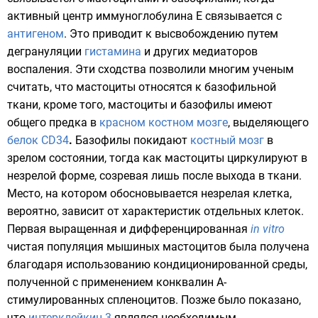
активный центр
иммуноглобулина E
связывается с
антигеном
. Это приводит к высвобождению путем
дегрануляции
гистамина
и других медиаторов
воспаления. Эти сходства позволили многим ученым
считать, что мастоциты относятся к базофильной
ткани, кроме того, мастоциты и
базофилы
имеют
общего предка в
красном костном мозге
, выделяющего
белок CD34
.
Базофилы
покидают
костный мозг
в
зрелом состоянии, тогда как мастоциты циркулируют в
незрелой форме, созревая лишь после выхода в ткани.
Место, на котором обосновывается незрелая клетка,
вероятно, зависит от характеристик отдельных клеток.
Первая выращенная и дифференцированная
in vitro
чистая популяция мышиных мастоцитов была получена
благодаря использованию кондиционированной среды,
полученной с применением
конквалин А
-
стимулированных
спленоцитов
. Позже было показано,
что
интерклейкин-3
являлся необходимым