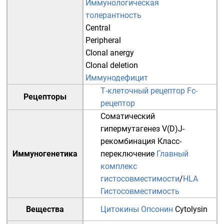
Иммунологическая
толерантность
Central
Peripheral
Clonal anergy
Clonal deletion
Иммунодефицит
Т-клеточный рецептор
Fc-
Рецепторы
рецептор
Соматический
гипермутагенез
V(D)J-
рекомбинация
Класс-
Иммуногенетика
переключение
Главный
комплекс
гистосовместимости
/
HLA
Гистосовместимость
Вещества
Цитокины
Опсонин
Cytolysin