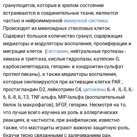
гранулоцитов
, которые в зрелом состоянии
встраиваются в соединительные ткани, являются
частью и нейроиммунной
иммунной системы
.
Происходят из миелоидных
стволовых клеток
.
Содержат большое количество гранул, содержащих
медиаторы и модуляторы воспаления,
пролиферации
и
миграции клеток (
гистамин
, нейтральные
протеазы
-
химаза и триптаза, кислые гидролазы, катепсин G,
карбоксипептидаза, гепарин- и хондроитин-сульфат
протеогликаны), а также медиаторы воспаления,
которые синтезируются при активации клетки PAR ,
простагландин D2, лейкотриен С4,
цитокины
IL-4 , IL-5, IL-
6, IL-8, IL-13, TNF-aльфа, MIP-laльфа (воспалительный
белок la макрофагов), bFGF,
гепарин
. Несмотря на то,
что лучше всего изучена их роль в
аллергических
реакциях
, в частности, при
анафилаксии
, известно
также, что мастоциты играют важную защитную роль,
будучи тесно связанными с залечиванием ран,