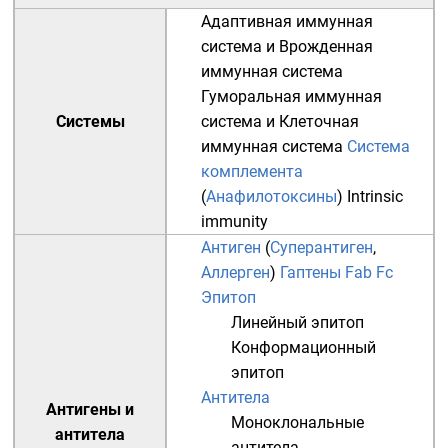
Адаптивная иммунная
система
и
Врожденная
иммунная система
Гуморальная иммунная
Системы
система
и
Клеточная
иммунная система
Система
комплемента
(
Анафилотоксины
)
Intrinsic
immunity
Антиген
(
Суперантиген
,
Аллерген
)
Гаптены
Fab
Fc
Эпитоп
Линейный эпитоп
Конформационный
эпитоп
Антитела
Антигены и
Моноклональные
антитела
антитела