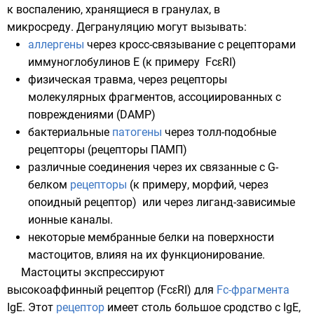
к
воспалению
, хранящиеся в гранулах, в
микросреду.
Дегрануляцию
могут вызывать:
аллергены
через
кросс-связывание
с рецепторами
иммуноглобулинов Е
(к примеру
FcεRI
)
физическая травма, через рецепторы
молекулярных
фрагментов, ассоциированных с
повреждениями
(
DAMP
)
бактериальные
патогены
через
толл-подобные
рецепторы
(
рецепторы ПАМП
)
различные соединения через их связанные с
G-
белком
рецепторы
(к примеру,
морфий
, через
опоидный рецептор
) или через лиганд-зависимые
ионные каналы
.
некоторые
мембранные белки
на поверхности
мастоцитов, влияя на их функционирование.
Мастоциты экспрессируют
высокоаффинный рецептор (
FcεRI
) для
Fc-фрагмента
IgЕ
. Этот
рецептор
имеет столь большое сродство с
IgЕ
,