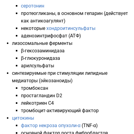
серотонин
протеогликаны
, в основном
гепарин
(действует
как
антикоагулянт
)
некоторые
хондроитинсульфаты
аденозинтрифосфат
(
АТФ
)
лизосомальные
ферменты
β-гексозаминидаза
β-глюкуронидаза
арилсульфаты
синтезируемые при стимуляции липидные
медиаторы (
эйкозаноиды
)
тромбоксан
простагландин D2
лейкотриен С4
тромбоцит-активирующий фактор
цитокины
фактор некроза опухоли-α
(
TNF-α
)
основной
фактор роста фибробластов