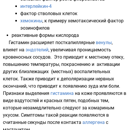
интерлейкин-4
фактор стволовых клеток
хемокины
, к примеру
хемотаксический фактор
эозинофилов
реактивные формы кислорода
Гистамин расширяет посткапиллярные
венулы
,
влияет на
эндотелий
, увеличивая проницаемость
кровеносных сосудов
. Это приводит к
местному отеку
,
повышению температуры, покраснению и активации
других близлежащих (местных) воспалительных
клеток. Также приводит к деполяризации нервных
окончаний, что приводит к появлению зуда или боли.
Признаки выделения
гистамина
на коже проявляются в
виде вздутостей и красных пятен, подобных тем,
которые незамедлительно следуют за
комариным
укусом. Симптомы такой реакции появляются в
считанные секунды после контакта
аллергена
с
мастоцитом.