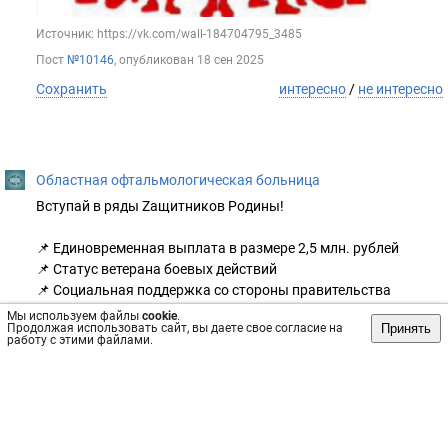
Источник: https://vk.com/wall-184704795_3485
Пост
№10146
, опубликован
18 сен 2025
Сохранить
интересно
/
не интересно
Областная офтальмологическая больница
Вступай в ряды Zащитников Родины!
📌 Единовременная выплата в размере 2,5 млн. рублей
📌 Статус ветерана боевых действий
📌 Социальная поддержка со стороны правительства
Воронежской области всех военнослужащих и членов их
Мы используем файлы
cookie
.
Принять
Продолжая использовать сайт, вы даете свое согласие на
семей
работу с этими файлами.
Подробности на сайте svoi36.ru или по тел.: 122
#БУЗВОВОКОБ