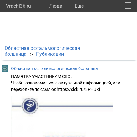
Vrachi36.ru
Люди
Eще
🔔
Ворон
🔍
Областная офтальмологическая
больница
Публикации
▷
Областная офтальмологическая больница
ПАМЯТКА УЧАСТНИКАМ СВО.
Чтобы ознакомиться с актуальной информацией, или
переходите по ссылке: https://clck.ru/3PHURi