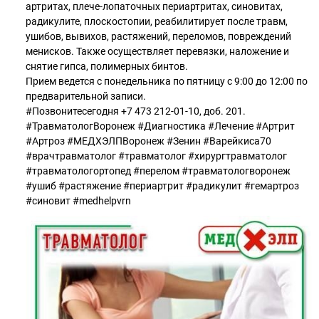
артритах, плече-лопаточных периартритах, синовитах,
радикулите, плоскостопии, реабилитирует после травм,
ушибов, вывихов, растяжений, переломов, повреждений
менисков. Также осуществляет перевязки, наложение и
снятие гипса, полимерных бинтов.
Прием ведется с понедельника по пятницу с 9:00 до 12:00 по
предварительной записи.
#Позвонитесегодня +7 473 212-01-10, доб. 201.
#ТравматологВоронеж #Диагностика #Лечение #Артрит
#Артроз #МЕДХЭЛПВоронеж #Зенин #Варейкиса70
#врачтравматолог #травматолог #хирургтравматолог
#травматологортопед #перелом #травматологворонеж
#ушиб #растяжение #периартрит #радикулит #гемартроз
#синовит #medhelpvrn