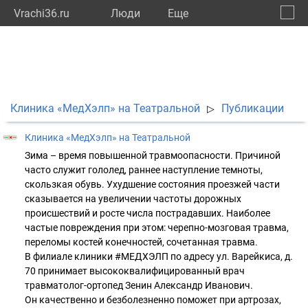
Vrachi36.ru
Люди
Eще
🔔
Ворон
🔍
Клиника «МедХэлп» на Театральной
Публикации
▷
Клиника «МедХэлп» на Театральной
Зима – время повышенной травмоопасности. Причиной
часто служит гололед, раннее наступление темноты,
скользкая обувь. Ухудшение состояния проезжей части
сказывается на увеличении частоты дорожных
происшествий и росте числа пострадавших. Наиболее
частые повреждения при этом: черепно-мозговая травма,
переломы костей конечностей, сочетанная травма.
В филиале клиники #МЕДХЭЛП по адресу ул. Варейкиса, д.
70 принимает высококвалифицированный врач
травматолог-ортопед Зенин Александр Иванович.
Он качественно и безболезненно поможет при артрозах,