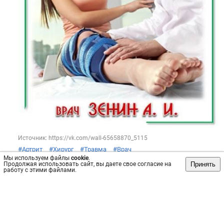
Источник: https://vk.com/wall-65658870_5115
#Артрит
#Хирург
#Травма
#Врач
Мы используем файлы
cookie
.
Пост
№6851
, опубликован
21 дек 2023
Принять
Продолжая использовать сайт, вы даете свое согласие на
работу с этими файлами.
Сохранить
интересно
/
не интересно
Клиника «МедХэлп» на Театральной