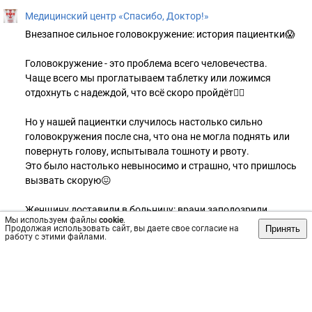
Медицинский центр «Спасибо, Доктор!»
Внезапное сильное головокружение: история пациентки😱
Головокружение - это проблема всего человечества.
Чаще всего мы проглатываем таблетку или ложимся
отдохнуть с надеждой, что всё скоро пройдёт😵‍💫
Но у нашей пациентки случилось настолько сильно
головокружения после сна, что она не могла поднять или
повернуть голову, испытывала тошноту и рвоту.
Это было настолько невыносимо и страшно, что пришлось
вызвать скорую😖
Женщину доставили в больницу: врачи заподозрили
Мы используем файлы
cookie
.
инсульт.
Принять
Продолжая использовать сайт, вы даете свое согласие на
работу с этими файлами.
Но позже при МРТ и КТ головного мозга инсульт не
подтвердился.
Женщину отправили домой с рекомендациями по лечению.
Она ответственно подошла к вопросу: несколько недель