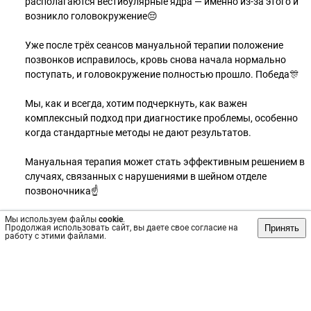
располагаются вестибулярные ядра — именно из-за этого и
возникло головокружение😔
Уже после трёх сеансов мануальной терапии положение
позвонков исправилось, кровь снова начала нормально
поступать, и головокружение полностью прошло. Победа🎊
Мы, как и всегда, хотим подчеркнуть, как важен
комплексный подход при диагностике проблемы, особенно
когда стандартные методы не дают результатов.
Мануальная терапия может стать эффективным решением в
случаях, связанных с нарушениями в шейном отделе
позвоночника☝
Мы используем файлы
Поверьте, уже не раз мануальная терапия спасала наших
cookie
.
Принять
Продолжая использовать сайт, вы даете свое согласие на
пациентов в подобных ситуациях.
работу с этими файлами.
Поэтому, если сталкиваетесь с похожими симптомами, не
стесняйтесь обращаться за помощью к специалистам!
Записывайтесь на консультацию в клинику “Спасибо,
Доктор!” по телефону +7 (920) 211-68-96😊
Так быстрее разберётесь с вашей ситуацией и быстрее