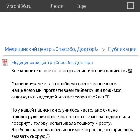
Vrachi36.ru
Люди
Eще
🔔
Ворон
🔍
Медицинский центр «Спасибо, Доктор!»
Публикации
▷
Медицинский центр «Спасибо, Доктор!»
Внезапное сильное головокружение: история пациентки😱
Головокружение - это проблема всего человечества.
Чаще всего мы проглатываем таблетку или ложимся
отдохнуть с надеждой, что всё скоро пройдёт😵‍💫
Но у нашей пациентки случилось настолько сильно
головокружения после сна, что она не могла поднять или
повернуть голову, испытывала тошноту и рвоту.
Это было настолько невыносимо и страшно, что пришлось
вызвать скорую😖