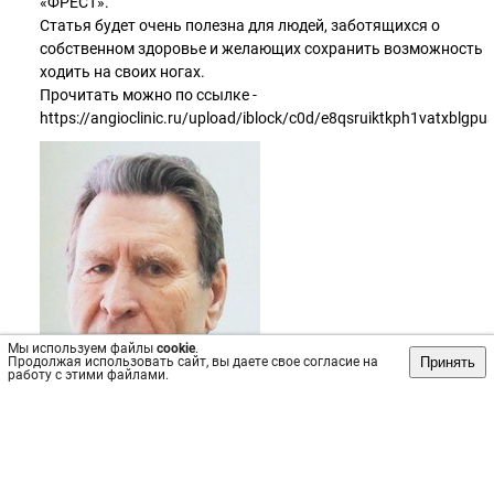
«ФРЕСТ».
Статья будет очень полезна для людей, заботящихся о
собственном здоровье и желающих сохранить возможность
ходить на своих ногах.
Прочитать можно по ссылке -
https://angioclinic.ru/upload/iblock/c0d/e8qsruiktkph1vatxblgp
Мы используем файлы
cookie
.
Принять
Продолжая использовать сайт, вы даете свое согласие на
работу с этими файлами.
Источник: https://vk.com/wall-164973739_2421
Пост
№9742
, опубликован
11 июн 2024