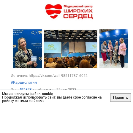
Источник: https://vk.com/wall-98511787_6052
#Кардиология
Пост
№4878
, опубликован
22 сен 2023
Мы используем файлы
cookie
.
Принять
Продолжая использовать сайт, вы даете свое согласие на
Сохранить
интересно
/
не интересно
работу с этими файлами.
Медицинский центр «Широких Сердец»