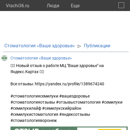
Vrachi36.ru
Люди
Eще
🔔
Ворон
🔍
Стоматология «Ваше здоровье»
Публикации
▷
Стоматология «Ваше здоровье»
👍🏻 Новый отзыв о работе МЦ "Ваше здоровье" на
Яндекс.Картах 👇🏻
Все отзывы: https://yandex.ru/profile/1389674240
#стоматологиясемилуки #вашездоровье
#стоматологияотзывы #отзывыстоматология #семилуки
#семилукилайф #семилукскийрайон
#семилукистоматология #яндексотзывы
#стоматологияворонеж