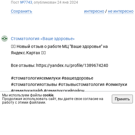
Пост
№7743
, опубликован
24 янв 2024
Сохранить
интересно
/
не интересно
Стоматология «Ваше здоровье»
👍🏻 Новый отзыв о работе МЦ "Ваше здоровье" на
Яндекс.Картах 👇🏻
Все отзывы: https://yandex.ru/profile/1389674240
#стоматологиясемилуки #вашездоровье
#стоматологияотзывы #отзывыстоматология #семилуки
#семилукилайф #семилукскийрайон
Мы используем файлы
cookie
.
#семилукистоматология #яндексотзывы
Принять
Продолжая использовать сайт, вы даете свое согласие на
работу с этими файлами.
#стоматологияворонеж