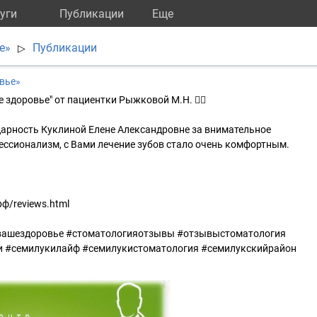
уги
Публикации
Eще
е»
Публикации
▷
вье»
е здоровье" от пациентки Рыжковой М.Н. 👇🏻
рность Куклиной Елене Александровне за внимательное
ссионализм, с Вами лечение зубов стало очень комфортным.
рф/reviews.html
вашездоровье #стоматологияотзывы #отзывыстоматология
и #семилукилайф #семилукистоматология #семилукскийрайон