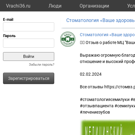
Vrachi36.ru
Люди
Организации
Усл
Стоматология «Ваше здоровь
Стоматология «Ваше здоро
👍🏻 Отзыв о работе МЦ "Ваш
Выражаю огромную благода
отношение и высокий профе
Забыли пароль?
02.02.2024
Зарегистрироваться
Все отзывы https://стомвз.
#стоматологиясемилуки #
#отзывпациента #семилук
#лечениезубов