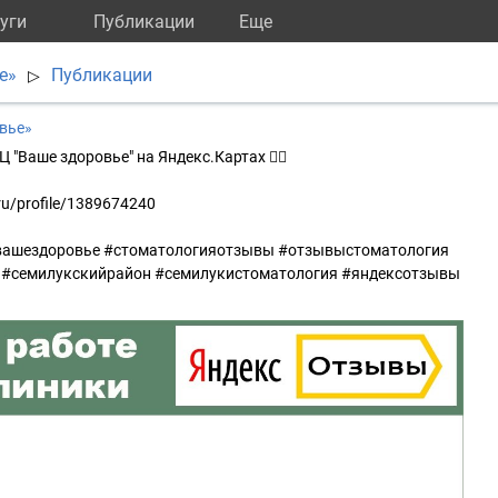
уги
Публикации
Eще
е»
Публикации
▷
вье»
Ц "Ваше здоровье" на Яндекс.Картах 👇🏻
ru/profile/1389674240
вашездоровье #стоматологияотзывы #отзывыстоматология
 #семилукскийрайон #семилукистоматология #яндексотзывы