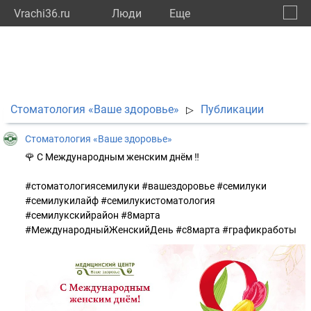
Vrachi36.ru
Люди
Eще
🔔
Ворон
🔍
Стоматология «Ваше здоровье»
Публикации
▷
Стоматология «Ваше здоровье»
🌹 С Международным женским днём ‼
#стоматологиясемилуки #вашездоровье #семилуки
#семилукилайф #семилукистоматология
#семилукскийрайон #8марта
#МеждународныйЖенскийДень #c8марта #графикработы