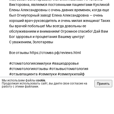
Викторовна, являемся постоянными пациентами Куклиной
Елены Александровны с очень давних временен, когда еще
был Огнеупорный завод! Елена Александровна — очень
хороший врач-руководитель и очень милая женщина! Таких
бы врачей побольше! Мы всегда довольны ее
обслуживанием и вниманием! Огромное спасибо! Дай Вам
Бог здоровья и процветания Вашему центру!
С уважением, Золотаревы
Все отзывы https://стомвз.рф/reviews.html
#стоматологиясемилуки #вашездоровье
#стоматологияотзывы #отзывыстоматология
#отзывпациента #семилуки #семилукилайф
#семилукистоматология #семилукскийрайон #лечениезубов
Мы используем файлы
cookie
.
Принять
Продолжая использовать сайт, вы даете свое согласие на
работу с этими файлами.