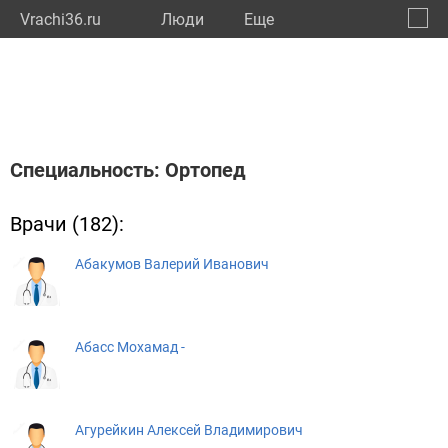
Vrachi36.ru
Люди
Eще
🔔
Ворон
🔍
Специальность: Ортопед
Врачи (182):
Абакумов Валерий Иванович
Абасс Мохамад -
Агурейкин Алексей Владимирович