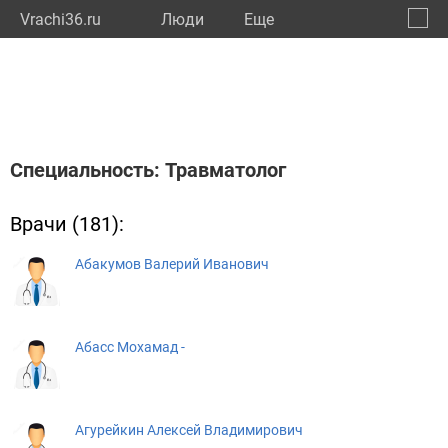
Vrachi36.ru
Люди
Eще
🔔
Ворон
🔍
Специальность: Травматолог
Врачи (181):
Абакумов Валерий Иванович
Абасс Мохамад -
Агурейкин Алексей Владимирович