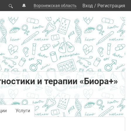
🔔
Вход
/
Регистрация
Воронежская область
🔍
ностики и терапии «Биора+»
ции
Услуги