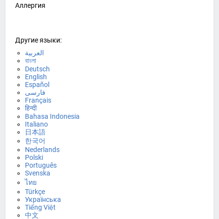
Аллергия
Другие языки:
العربية
বাংলা
Deutsch
English
Español
فارسی
Français
हिन्दी
Bahasa Indonesia
Italiano
日本語
한국어
Nederlands
Polski
Português
Svenska
ไทย
Türkçe
Українська
Tiếng Việt
中文