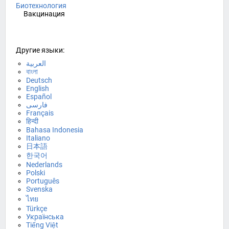
Биотехнология
Вакцинация
Другие языки:
العربية
বাংলা
Deutsch
English
Español
فارسی
Français
हिन्दी
Bahasa Indonesia
Italiano
日本語
한국어
Nederlands
Polski
Português
Svenska
ไทย
Türkçe
Українська
Tiếng Việt