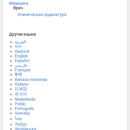
Медицина
Врач
Клиническая ординатура
Другие языки:
العربية
বাংলা
Deutsch
English
Español
فارسی
Français
हिन्दी
Bahasa Indonesia
Italiano
日本語
한국어
Nederlands
Polski
Português
Svenska
ไทย
Türkçe
Українська