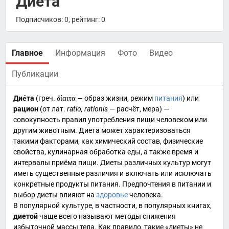
Диета
Подписчиков: 0, рейтинг: 0
Главное
Информация
Фото
Видео
Публикации
Дие́та
(
греч.
δίαιτα
—
образ жизни
, режим
питания
) или
рацион
(от
лат.
ratio, rationis
— расчёт, мера) —
совокупность правил употребления пищи человеком или
другим
животным
. Диета может характеризоваться
такими факторами, как
химический состав
, физические
свойства,
кулинарная
обработка еды, а также время и
интервалы приёма пищи. Диеты различных культур могут
иметь существенные различия и включать или исключать
конкретные продукты питания. Предпочтения в питании и
выбор диеты влияют на
здоровье
человека
.
В популярной культуре, в частности, в популярных книгах,
диетой
чаще всего называют методы снижения
избыточной массы тела. Как правило, такие «диеты» не