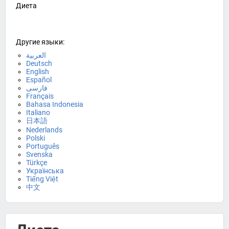
Диета
Другие языки:
العربية
Deutsch
English
Español
فارسی
Français
Bahasa Indonesia
Italiano
日本語
Nederlands
Polski
Português
Svenska
Türkçe
Українська
Tiếng Việt
中文