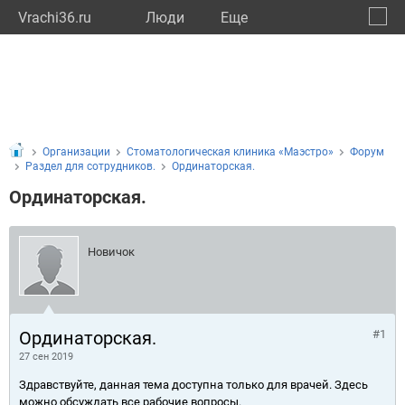
Vrachi36.ru
Люди
Eще
🔔
Ворон
🔍
Организации
Стоматологическая клиника «Маэстро»
Форум
Раздел для сотрудников.
Ординаторская.
Ординаторская.
Новичок
Ординаторская.
#1
27 сен 2019
Здравствуйте, данная тема доступна только для врачей. Здесь
можно обсуждать все рабочие вопросы.