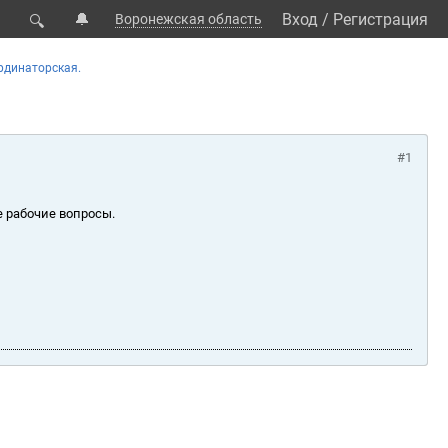
🔔
Вход
/
Регистрация
Воронежская область
🔍
рдинаторская.
#1
е рабочие вопросы.