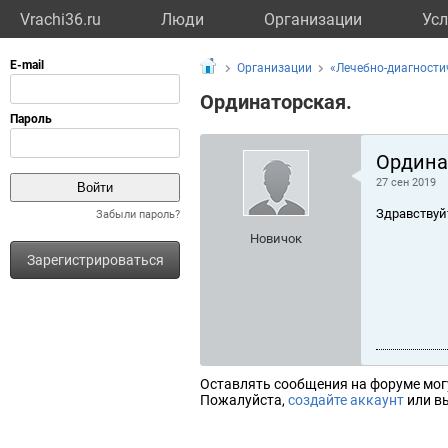
Vrachi36.ru
Люди
Организации
Усл
Организации
«Лечебно-диагности
Ординаторская.
Ордина
27 сен 2019
Здравствуй
Забыли пароль?
Новичок
Зарегистрироваться
Оставлять сообщения на форуме мог
Пожалуйста,
создайте аккаунт
или вы