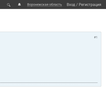
🔔
Вход
/
Регистрация
Воронежская область
🔍
#1