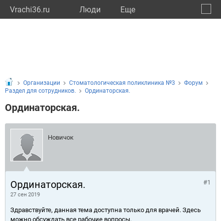
Vrachi36.ru
Люди
Eще
🔔
Ворон
🔍
Организации
Стоматологическая поликлиника №3
Форум
Раздел для сотрудников.
Ординаторская.
Ординаторская.
Новичок
Ординаторская.
#1
27 сен 2019
Здравствуйте, данная тема доступна только для врачей. Здесь
можно обсуждать все рабочие вопросы.