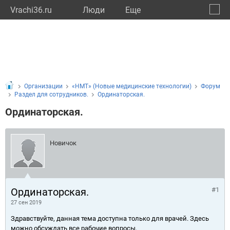
Vrachi36.ru
Люди
Eще
🔔
Ворон
🔍
Организации
«НМТ» (Новые медицинские технологии)
Форум
Раздел для сотрудников.
Ординаторская.
Ординаторская.
Новичок
Ординаторская.
#1
27 сен 2019
Здравствуйте, данная тема доступна только для врачей. Здесь
можно обсуждать все рабочие вопросы.