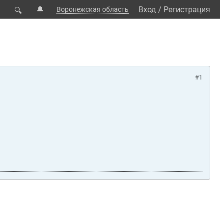
🔔
Вход
/
Регистрация
Воронежская область
🔍
#1