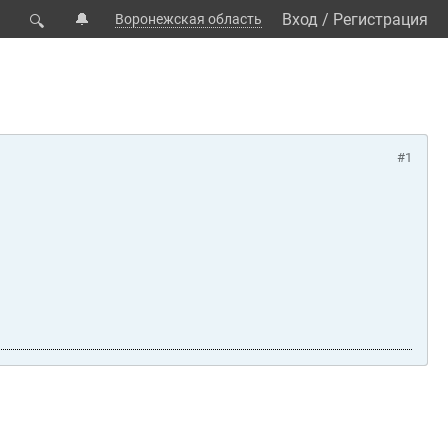
🔔
Вход
/
Регистрация
Воронежская область
🔍
#1