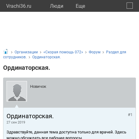
Vrachi36.ru
Люди
Eще
🔔
Ворон
🔍
Организации
«Скорая помощь 072»
Форум
Раздел для
сотрудников.
Ординаторская.
Ординаторская.
Новичок
Ординаторская.
#1
27 сен 2019
Здравствуйте, данная тема доступна только для врачей. Здесь
можно обсуждать все рабочие вопросы.