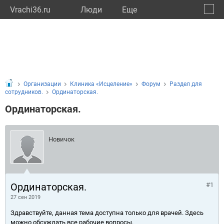
Vrachi36.ru
Люди
Eще
🔔
Ворон
🔍
Организации
Клиника «Исцеление»
Форум
Раздел для
сотрудников.
Ординаторская.
Ординаторская.
Новичок
Ординаторская.
#1
27 сен 2019
Здравствуйте, данная тема доступна только для врачей. Здесь
можно обсуждать все рабочие вопросы.