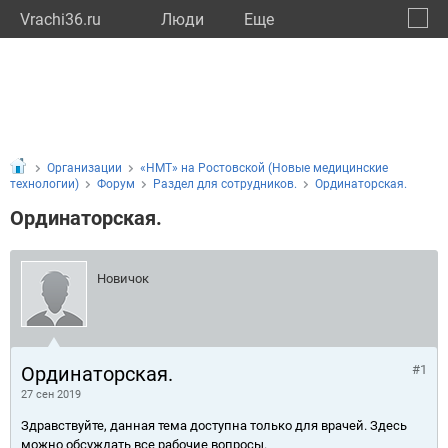
Vrachi36.ru
Люди
Eще
🔔
Ворон
🔍
Организации
«НМТ» на Ростовской (Новые медицинские
технологии)
Форум
Раздел для сотрудников.
Ординаторская.
Ординаторская.
Новичок
Ординаторская.
#1
27 сен 2019
Здравствуйте, данная тема доступна только для врачей. Здесь
можно обсуждать все рабочие вопросы.