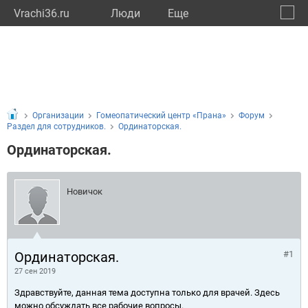
Vrachi36.ru
Люди
Eще
🔔
Ворон
🔍
Организации
Гомеопатический центр «Прана»
Форум
Раздел для сотрудников.
Ординаторская.
Ординаторская.
Новичок
Ординаторская.
#1
27 сен 2019
Здравствуйте, данная тема доступна только для врачей. Здесь
можно обсуждать все рабочие вопросы.