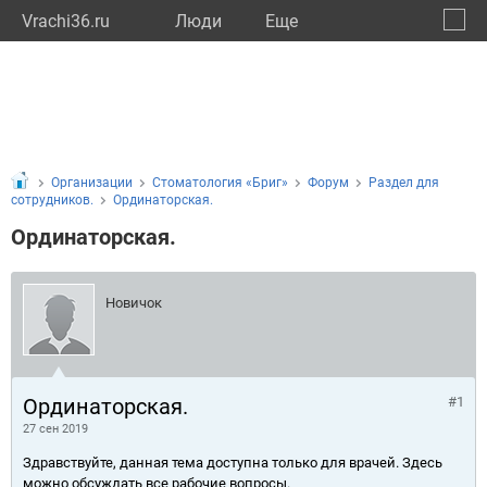
Vrachi36.ru
Люди
Eще
🔔
Ворон
🔍
Организации
Стоматология «Бриг»
Форум
Раздел для
сотрудников.
Ординаторская.
Ординаторская.
Новичок
Ординаторская.
#1
27 сен 2019
Здравствуйте, данная тема доступна только для врачей. Здесь
можно обсуждать все рабочие вопросы.