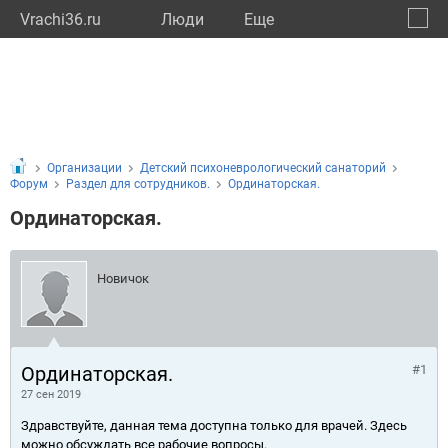
Vrachi36.ru
Люди
Eще
🔔
Ворон
🔍
Организации
Детский психоневрологический санаторий
Форум
Раздел для сотрудников.
Ординаторская.
Ординаторская.
Новичок
Ординаторская.
#1
27 сен 2019
Здравствуйте, данная тема доступна только для врачей. Здесь
можно обсуждать все рабочие вопросы.