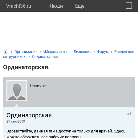
Vrachi36.ru
Люди
Eще
🔔
Ворон
🔍
Организации
«Медэксперт» на Лизюкова
Форум
Раздел для
сотрудников.
Ординаторская.
Ординаторская.
Новичок
Ординаторская.
#1
27 сен 2019
Здравствуйте, данная тема доступна только для врачей. Здесь
можно обсуждать все рабочие вопросы.