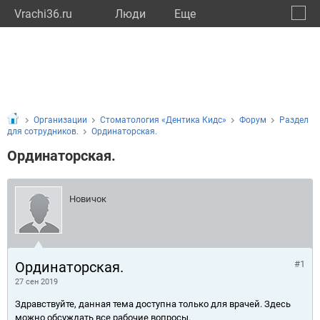
Vrachi36.ru
Люди
Eще
🔔
Ворон
🔍
Организации
Стоматология «Дентика Кидс»
Форум
Раздел
для сотрудников.
Ординаторская.
Ординаторская.
Новичок
Ординаторская.
#1
27 сен 2019
Здравствуйте, данная тема доступна только для врачей. Здесь
можно обсуждать все рабочие вопросы.