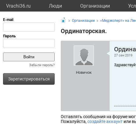
Vrachi36.ru
Люди
Организации
Усл
Организации
«Медэксперт» на Ле
Ординаторская.
Ордина
27 сен 2019
Здравствуй
Забыли пароль?
Новичок
Зарегистрироваться
Оставлять сообщения на форуме мог
Пожалуйста,
создайте аккаунт
или вы