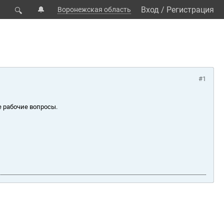
🔔
Вход
/
Регистрация
Воронежская область
🔍
#1
е рабочие вопросы.