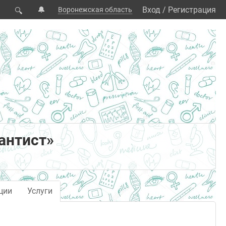
🔔
Вход
/
Регистрация
Воронежская область
🔍
антист»
ции
Услуги