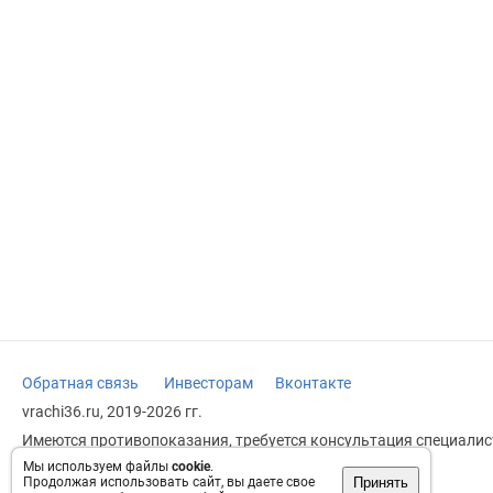
Обратная связь
Инвесторам
Вконтакте
vrachi36.ru, 2019-2026 гг.
Имеются противопоказания, требуется консультация специалист
заменяет прием врача.
Мы используем файлы
cookie
.
Принять
Продолжая использовать сайт, вы даете свое
Возрастное ограничение: 18+