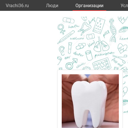
Vrachi36.ru
Люди
Организации
Усл