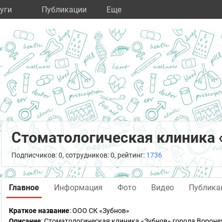
уги
Публикации
Eще
Стоматологическая клиника 
Подписчиков: 0, сотрудников: 0, рейтинг:
1736
Главное
Информация
Фото
Видео
Публика
Краткое название
:
ООО СК «Зубнов»
Описание
: Стоматологическая клиника «Зубнов» города Ворон