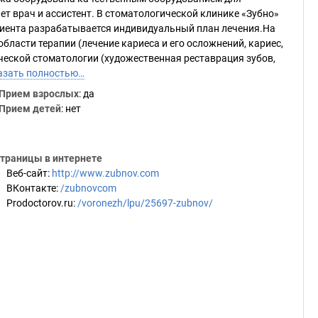
т врач и ассистент. В стоматологической клинике «Зубно»
циента разрабатывается индивидуальный план лечения.На
бласти терапии (лечение кариеса и его осложнений, кариес,
ической стоматологии (художественная реставрация зубов,
азать полностью…
Прием взрослых
: да
Прием детей
: нет
траницы в интернете
Веб-сайт
:
http://www.zubnov.com
ВКонтакте
:
/zubnovcom
Prodoctorov.ru
:
/voronezh/lpu/25697-zubnov/