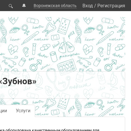
🔔
Вход
/
Регистрация
Воронежская область
🔍
«Зубнов»
ции
Услуги
ежа оборудована качественным оборудованием для